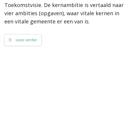
Relatie en samenhang met andere visies en beleid
Toekomstvisie. De kernambitie is vertaald naar
De effecten op de fysieke leefomgeving
vier ambities (opgaven), waar vitale kernen in
Rol van de gemeente
een vitale gemeente er een van is.
Van visie naar uitvoering
Contact
Lees verder
Zoeken
Ambities
Vitale kernen in een vitale gemeente
Bruisende en bedrijvige gemeente
Open en klimaatneutraal eiland
Regie over eigen eiland
Waarden
Vijf kernkwaliteiten