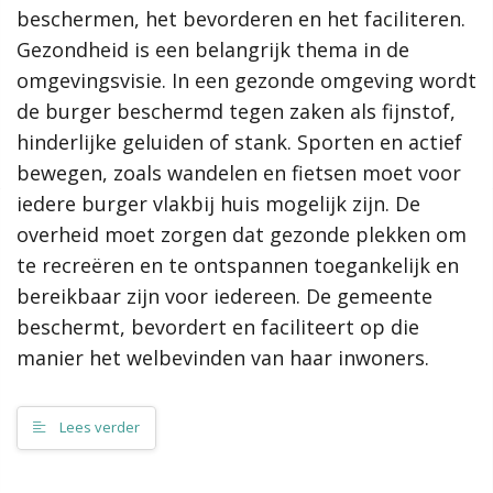
Relatie en samenhang met andere visies en beleid
beschermen, het bevorderen en het faciliteren.
De effecten op de fysieke leefomgeving
Gezondheid is een belangrijk thema in de
Rol van de gemeente
omgevingsvisie. In een gezonde omgeving wordt
Van visie naar uitvoering
de burger beschermd tegen zaken als fijnstof,
hinderlijke geluiden of stank. Sporten en actief
Contact
bewegen, zoals wandelen en fietsen moet voor
iedere burger vlakbij huis mogelijk zijn. De
Zoeken
overheid moet zorgen dat gezonde plekken om
te recreëren en te ontspannen toegankelijk en
Ambities
bereikbaar zijn voor iedereen. De gemeente
beschermt, bevordert en faciliteert op die
Vitale kernen in een vitale gemeente
Bruisende en bedrijvige gemeente
manier het welbevinden van haar inwoners.
Open en klimaatneutraal eiland
Regie over eigen eiland
Lees verder
Waarden
Vijf kernkwaliteiten