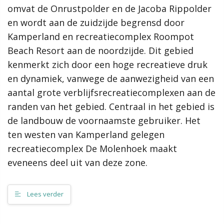
Relatie en samenhang met andere visies en beleid
omvat de Onrustpolder en de Jacoba Rippolder
De effecten op de fysieke leefomgeving
en wordt aan de zuidzijde begrensd door
Rol van de gemeente
Kamperland en recreatiecomplex Roompot
Van visie naar uitvoering
Beach Resort aan de noordzijde. Dit gebied
kenmerkt zich door een hoge recreatieve druk
Contact
en dynamiek, vanwege de aanwezigheid van een
aantal grote verblijfsrecreatiecomplexen aan de
Zoeken
randen van het gebied. Centraal in het gebied is
de landbouw de voornaamste gebruiker. Het
Ambities
ten westen van Kamperland gelegen
recreatiecomplex De Molenhoek maakt
Vitale kernen in een vitale gemeente
Bruisende en bedrijvige gemeente
eveneens deel uit van deze zone.
Open en klimaatneutraal eiland
Regie over eigen eiland
Lees verder
Waarden
Vijf kernkwaliteiten